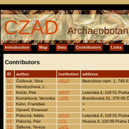
CZAD
Archaeobotani
Introduction
Map
Data
Contributors
Links
Contributors
ID
author
institution
address
VC
Čulíková, Věra
ARUP
Bezručovo nám. 1, 746 
LH
Hendrychová, L.
PK
Kočár, Petr
ARUP
Letenská 4, 118 01 Praha
VK
Komárková, Veronika
LAPE
Branišovská 31, 370 05 
FK
Kühn, František
+
EO
Opravil, Emanuel
+
AP
Pokorná, Adéla
ARUP
Letenská 4, 118 01 Praha
PP
Pokorný, Petr
CTS
Husova 4, 110 00 Praha 
TS
Šálková, Tereza
LAPE