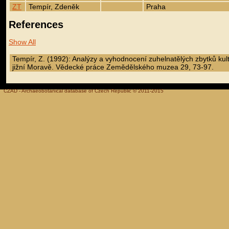
ZT
Tempír, Zdeněk
Praha
References
Show All
Tempír, Z. (1992): Analýzy a vyhodnocení zuhelnatělých zbytků kultu
jižní Moravě. Vědecké práce Zemědělského muzea 29, 73-97.
CZAD - Archaeobotanical database of Czech Republic © 2011-2015