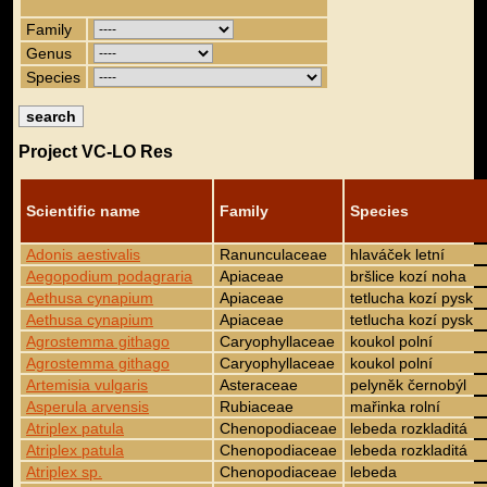
Family
Genus
Species
Project VC-LO Res
Scientific name
Family
Species
Adonis aestivalis
Ranunculaceae
hlaváček letní
Aegopodium podagraria
Apiaceae
bršlice kozí noha
Aethusa cynapium
Apiaceae
tetlucha kozí pysk
Aethusa cynapium
Apiaceae
tetlucha kozí pysk
Agrostemma githago
Caryophyllaceae
koukol polní
Agrostemma githago
Caryophyllaceae
koukol polní
Artemisia vulgaris
Asteraceae
pelyněk černobýl
Asperula arvensis
Rubiaceae
mařinka rolní
Atriplex patula
Chenopodiaceae
lebeda rozkladitá
Atriplex patula
Chenopodiaceae
lebeda rozkladitá
Atriplex sp.
Chenopodiaceae
lebeda