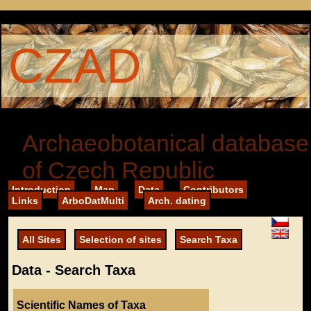
CZAD
Archaeobotanical database
of Czech Republic
Introduction
Map
Data
Contributors
Links
ArboDatMulti
Arch. dating
All Sites
Selection of sites
Search Taxa
Data - Search Taxa
Scientific Names of Taxa