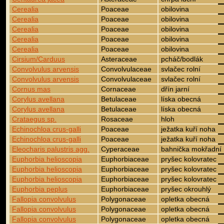
Cerealia
Poaceae
obilovina
Cerealia
Poaceae
obilovina
Cerealia
Poaceae
obilovina
Cerealia
Poaceae
obilovina
Cerealia
Poaceae
obilovina
Cirsium/Carduus
Asteraceae
pcháč/bodlák
Convolvulus arvensis
Convolvulaceae
svlačec rolní
Convolvulus arvensis
Convolvulaceae
svlačec rolní
Cornus mas
Cornaceae
dřín jarní
Corylus avellana
Betulaceae
líska obecná
Corylus avellana
Betulaceae
líska obecná
Crataegus sp.
Rosaceae
hloh
Echinochloa crus-galli
Poaceae
ježatka kuří noha
Echinochloa crus-galli
Poaceae
ježatka kuří noha
Eleocharis palustris agg.
Cyperaceae
bahnička mokřadní
Euphorbia helioscopia
Euphorbiaceae
pryšec kolovratec
Euphorbia helioscopia
Euphorbiaceae
pryšec kolovratec
Euphorbia helioscopia
Euphorbiaceae
pryšec kolovratec
Euphorbia peplus
Euphorbiaceae
pryšec okrouhlý
Fallopia convolvulus
Polygonaceae
opletka obecná
Fallopia convolvulus
Polygonaceae
opletka obecná
Fallopia convolvulus
Polygonaceae
opletka obecná