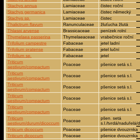
Stachys annua
Lamiaceae
čistec roční
Stachys germanica
Lamiaceae
čistec německý
Stachys sp.
Lamiaceae
čistec
Thalictrum flavum
Ranunculaceae
žluťucha žlutá
Thlaspi arvense
Brassicaceae
penízek rolní
Thymelaea passerina
Thymelaeaceae
vrabečnice roční
Trifolium campestre
Fabaceae
jetel ladní
Trifolium pratense
Fabaceae
jetel luční
Trifolium sp.
Fabaceae
jetel
Triticum
Poaceae
pšenice setá s.l.
aestivum/compactum
Triticum
Poaceae
pšenice setá s.l.
aestivum/compactum
Triticum
Poaceae
pšenice setá s.l.
aestivum/compactum
Triticum
Poaceae
pšenice setá s.l.
aestivum/compactum
Triticum
Poaceae
pšenice setá s.l.
aestivum/compactum
Triticum
pšen. setá
Poaceae
aestivum/durum/dicoccum
s.l./tvrdá/naduřelá/
Triticum dicoccum
Poaceae
pšenice dvouzrnka
Triticum dicoccum
Poaceae
pšenice dvouzrnka