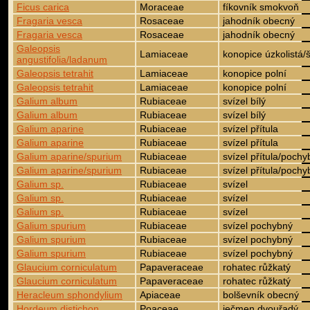
Ficus carica
Moraceae
fíkovník smokvoň
Fragaria vesca
Rosaceae
jahodník obecný
Fragaria vesca
Rosaceae
jahodník obecný
Galeopsis
Lamiaceae
konopice úzkolistá/ši
angustifolia/ladanum
Galeopsis tetrahit
Lamiaceae
konopice polní
Galeopsis tetrahit
Lamiaceae
konopice polní
Galium album
Rubiaceae
svízel bílý
Galium album
Rubiaceae
svízel bílý
Galium aparine
Rubiaceae
svízel přítula
Galium aparine
Rubiaceae
svízel přítula
Galium aparine/spurium
Rubiaceae
svízel přítula/poch
Galium aparine/spurium
Rubiaceae
svízel přítula/poch
Galium sp.
Rubiaceae
svízel
Galium sp.
Rubiaceae
svízel
Galium sp.
Rubiaceae
svízel
Galium spurium
Rubiaceae
svízel pochybný
Galium spurium
Rubiaceae
svízel pochybný
Galium spurium
Rubiaceae
svízel pochybný
Glaucium corniculatum
Papaveraceae
rohatec růžkatý
Glaucium corniculatum
Papaveraceae
rohatec růžkatý
Heracleum sphondylium
Apiaceae
bolševník obecný
Hordeum distichon
Poaceae
ječmen dvouřadý