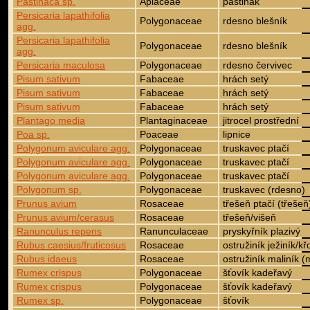
Pastinaca sp.
Apiaceae
pastinák
Persicaria lapathifolia
Polygonaceae
rdesno blešník
agg.
Persicaria lapathifolia
Polygonaceae
rdesno blešník
agg.
Persicaria maculosa
Polygonaceae
rdesno červivec
Pisum sativum
Fabaceae
hrách setý
Pisum sativum
Fabaceae
hrách setý
Pisum sativum
Fabaceae
hrách setý
Plantago media
Plantaginaceae
jitrocel prostřední
Poa sp.
Poaceae
lipnice
Polygonum aviculare agg.
Polygonaceae
truskavec ptačí
Polygonum aviculare agg.
Polygonaceae
truskavec ptačí
Polygonum aviculare agg.
Polygonaceae
truskavec ptačí
Polygonum sp.
Polygonaceae
truskavec (rdesno)
Prunus avium
Rosaceae
třešeň ptačí (třešeň
Prunus avium/cerasus
Rosaceae
třešeň/višeň
Ranunculus repens
Ranunculaceae
pryskyřník plazivý
Rubus caesius/fruticosus
Rosaceae
ostružiník ježiník/kř
Rubus idaeus
Rosaceae
ostružiník maliník (
Rumex crispus
Polygonaceae
šťovík kadeřavý
Rumex crispus
Polygonaceae
šťovík kadeřavý
Rumex sp.
Polygonaceae
šťovík