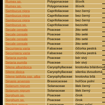
Rumex sp.
Polygonaceae
šťovík
Rumex sp.
Polygonaceae
šťovík
Sambucus nigra
Caprifoliaceae
bez černý
Sambucus nigra
Caprifoliaceae
bez černý
Sambucus nigra
Caprifoliaceae
bez černý
Sambucus sp.
Caprifoliaceae
bezovité
Secale cereale
Poaceae
žito seté
Secale cereale
Poaceae
žito seté
Secale cereale
Poaceae
žito seté
Secale cereale
Poaceae
žito seté
Securigera varia
Fabaceae
čičorka pestrá
Securigera varia
Fabaceae
čičorka pestrá
Setaria pumila
Poaceae
bér sivý
Setaria pumila
Poaceae
bér sivý
Silene alba/dioica
Caryophyllaceae
knotovka bílá/dvo
Silene dioica
Caryophyllaceae
silenka dvoudomá
Silene latifolia ssp. alba
Caryophyllaceae
knotovka bílá
Sinapis arvensis
Brassicaceae
hořčice polní
Solanum nigrum
Solanaceae
lilek černý
Solanum nigrum
Solanaceae
lilek černý
Sorghum sp.
Poaceae
čirok
Sorghum sp.
Poaceae
čirok
Stachys annua
Lamiaceae
čistec roční