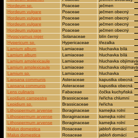
Hordeum sp.
Poaceae
ječmen
Hordeum vulgare
Poaceae
ječmen obecný
Hordeum vulgare
Poaceae
ječmen obecný
Hordeum vulgare
Poaceae
ječmen obecný
Hordeum vulgare
Poaceae
ječmen obecný
Hyoscyamus niger
Solanaceae
blín černý
Hypericum sp.
Hypericaceae
třezalka
Lamium album
Lamiaceae
hluchavka bílá
Lamium album
Lamiaceae
hluchavka bílá
Lamium amplexicaule
Lamiaceae
hluchavka objímavá
Lamium amplexicaule
Lamiaceae
hluchavka objímavá
Lamium sp.
Lamiaceae
hluchavka
Lapsana communis
Asteraceae
kapustka obecná
Lapsana communis
Asteraceae
kapustka obecná
Lens culinaris
Fabaceae
čočka kuchyňská
Lepidium campestre
Brassicaceae
řeřicha chlumní
Lepidium sp.
Brassicaceae
řeřicha
Lithospermum arvense
Boraginaceae
kamejka rolní
Lithospermum arvense
Boraginaceae
kamejka rolní
Lithospermum arvense
Boraginaceae
kamejka rolní
Malus domestica
Rosaceae
jabloň domácí
Malus domestica
Rosaceae
jabloň domácí