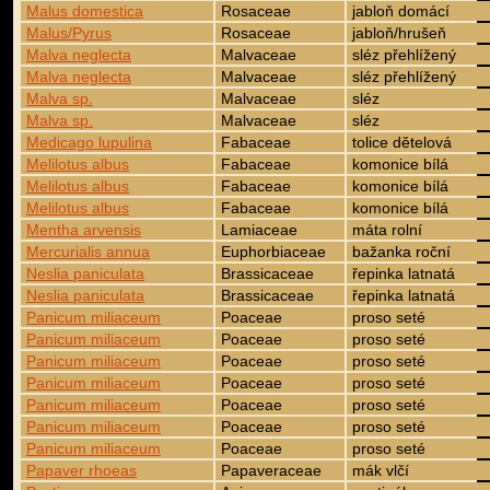
Malus domestica
Rosaceae
jabloň domácí
Malus/Pyrus
Rosaceae
jabloň/hrušeň
Malva neglecta
Malvaceae
sléz přehlížený
Malva neglecta
Malvaceae
sléz přehlížený
Malva sp.
Malvaceae
sléz
Malva sp.
Malvaceae
sléz
Medicago lupulina
Fabaceae
tolice dětelová
Melilotus albus
Fabaceae
komonice bílá
Melilotus albus
Fabaceae
komonice bílá
Melilotus albus
Fabaceae
komonice bílá
Mentha arvensis
Lamiaceae
máta rolní
Mercurialis annua
Euphorbiaceae
bažanka roční
Neslia paniculata
Brassicaceae
řepinka latnatá
Neslia paniculata
Brassicaceae
řepinka latnatá
Panicum miliaceum
Poaceae
proso seté
Panicum miliaceum
Poaceae
proso seté
Panicum miliaceum
Poaceae
proso seté
Panicum miliaceum
Poaceae
proso seté
Panicum miliaceum
Poaceae
proso seté
Panicum miliaceum
Poaceae
proso seté
Panicum miliaceum
Poaceae
proso seté
Papaver rhoeas
Papaveraceae
mák vlčí