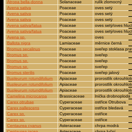
Atropa bella-donna
Solanaceae
rulík zlomocný
Avena sativa
Poaceae
oves setý
Avena sativa
Poaceae
oves setý
Avena sativa
Poaceae
oves setý
Avena sativa/fatua
Poaceae
oves setý/oves hluc
Avena sativa/fatua
Poaceae
oves setý/oves hluc
Avena sp.
Poaceae
oves
Ballota nigra
Lamiaceae
měrnice černá
Bromus secalinus
Poaceae
sveřep stoklasa pra
Bromus sp.
Poaceae
sveřep
Bromus sp.
Poaceae
sveřep
Bromus sp.
Poaceae
sveřep
Bromus sterilis
Poaceae
sveřep jalový
Bupleurum rotundifolium
Apiaceae
prorostlík okrouhloli
Bupleurum rotundifolium
Apiaceae
prorostlík okrouhloli
Bupleurum rotundifolium
Apiaceae
prorostlík okrouhloli
Camelina microcarpa
Brassicaceae
lnička drobnoplodá
Carex otrubae
Cyperaceae
ostřice Otrubova
Carex pallescens
Cyperaceae
ostřice bledavá
Carex sp.
Cyperaceae
ostřice
Carex sp.
Cyperaceae
ostřice
Centaurea cyanus
Asteraceae
chrpa modrá
Centaurea jacea
Asteraceae
chrpa luční