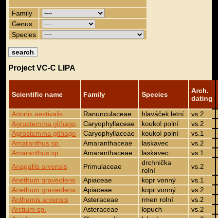
Family
Genus
Species
Project VC-C LIPA
Arch.
Scientific name
Family
Species
dating
Adonis aestivalis
Ranunculaceae
hlaváček letní
vs.2
Agrostemma githago
Caryophyllaceae
koukol polní
vs.2
Agrostemma githago
Caryophyllaceae
koukol polní
vs.1
Amaranthus sp.
Amaranthaceae
laskavec
vs.2
Amaranthus sp.
Amaranthaceae
laskavec
vs.1
drchnička
Anagallis arvensis
Primulaceae
vs.2
rolní
Anethum graveolens
Apiaceae
kopr vonný
vs.1
Anethum graveolens
Apiaceae
kopr vonný
vs.2
Anthemis arvensis
Asteraceae
rmen rolní
vs.2
Arctium sp.
Asteraceae
lopuch
vs.2