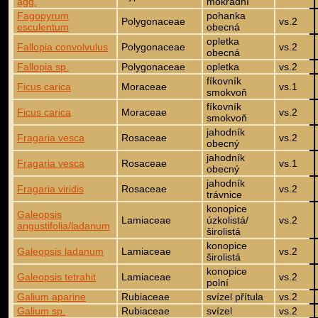
agg.
mokřadní
Fagopyrum
pohanka
Polygonaceae
vs.2
esculentum
obecná
opletka
Fallopia convolvulus
Polygonaceae
vs.2
obecná
Fallopia sp.
Polygonaceae
opletka
vs.2
fíkovník
Ficus carica
Moraceae
vs.1
smokvoň
fíkovník
Ficus carica
Moraceae
vs.2
smokvoň
jahodník
Fragaria vesca
Rosaceae
vs.2
obecný
jahodník
Fragaria vesca
Rosaceae
vs.1
obecný
jahodník
Fragaria viridis
Rosaceae
vs.2
trávnice
konopice
Galeopsis
Lamiaceae
úzkolistá/
vs.2
angustifolia/ladanum
širolistá
konopice
Galeopsis ladanum
Lamiaceae
vs.2
širolistá
konopice
Galeopsis tetrahit
Lamiaceae
vs.2
polní
Galium aparine
Rubiaceae
svízel přítula
vs.2
Galium sp.
Rubiaceae
svízel
vs.2