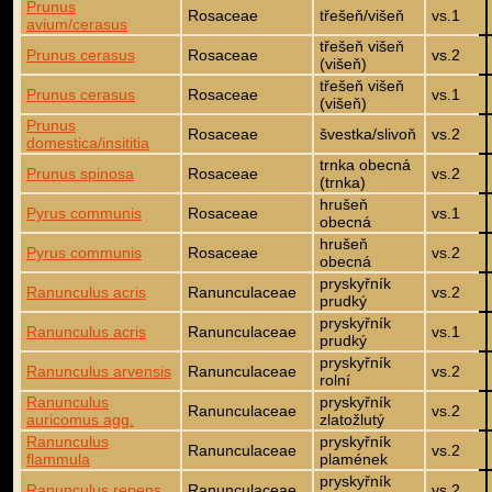
Prunus
Rosaceae
třešeň/višeň
vs.1
avium/cerasus
třešeň višeň
Prunus cerasus
Rosaceae
vs.2
(višeň)
třešeň višeň
Prunus cerasus
Rosaceae
vs.1
(višeň)
Prunus
Rosaceae
švestka/slivoň
vs.2
domestica/insititia
trnka obecná
Prunus spinosa
Rosaceae
vs.2
(trnka)
hrušeň
Pyrus communis
Rosaceae
vs.1
obecná
hrušeň
Pyrus communis
Rosaceae
vs.2
obecná
pryskyřník
Ranunculus acris
Ranunculaceae
vs.2
prudký
pryskyřník
Ranunculus acris
Ranunculaceae
vs.1
prudký
pryskyřník
Ranunculus arvensis
Ranunculaceae
vs.2
rolní
Ranunculus
pryskyřník
Ranunculaceae
vs.2
auricomus agg.
zlatožlutý
Ranunculus
pryskyřník
Ranunculaceae
vs.2
flammula
plamének
pryskyřník
Ranunculus repens
Ranunculaceae
vs.2