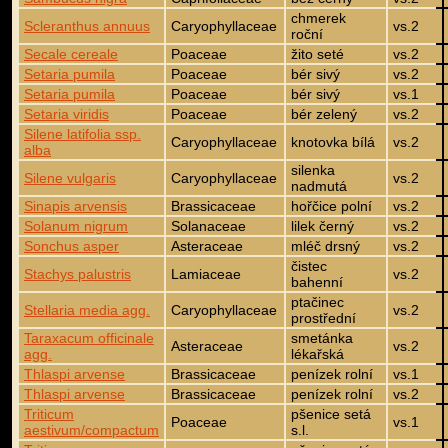
chmerek
Scleranthus annuus
Caryophyllaceae
vs.2
roční
Secale cereale
Poaceae
žito seté
vs.2
Setaria pumila
Poaceae
bér sivý
vs.2
Setaria pumila
Poaceae
bér sivý
vs.1
Setaria viridis
Poaceae
bér zelený
vs.2
Silene latifolia ssp.
Caryophyllaceae
knotovka bílá
vs.2
alba
silenka
Silene vulgaris
Caryophyllaceae
vs.2
nadmutá
Sinapis arvensis
Brassicaceae
hořčice polní
vs.2
Solanum nigrum
Solanaceae
lilek černý
vs.2
Sonchus asper
Asteraceae
mléč drsný
vs.2
čistec
Stachys palustris
Lamiaceae
vs.2
bahenní
ptačinec
Stellaria media agg.
Caryophyllaceae
vs.2
prostřední
Taraxacum officinale
smetánka
Asteraceae
vs.2
agg.
lékařská
Thlaspi arvense
Brassicaceae
penízek rolní
vs.1
Thlaspi arvense
Brassicaceae
penízek rolní
vs.2
Triticum
pšenice setá
Poaceae
vs.1
aestivum/compactum
s.l.