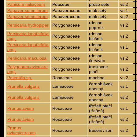
Panicum miliaceum
Poaceae
proso seté
vs.2
Papaver somniferum
Papaveraceae
mák setý
vs.1
Papaver somniferum
Papaveraceae
mák setý
vs.2
rdesno
Persicaria hydropiper
Polygonaceae
vs.2
peprník
Persicaria lapathifolia
rdesno
Polygonaceae
vs.2
agg.
blešník
Persicaria lapathifolia
rdesno
Polygonaceae
vs.1
agg.
blešník
rdesno
Persicaria maculosa
Polygonaceae
vs.2
červivec
Polygonum aviculare
truskavec
Polygonaceae
vs.2
agg.
ptačí
Potentilla sp.
Rosaceae
mochna
vs.2
černohlávek
Prunella vulgaris
Lamiaceae
vs.1
obecný
černohlávek
Prunella vulgaris
Lamiaceae
vs.2
obecný
třešeň ptačí
Prunus avium
Rosaceae
vs.1
(třešeň)
třešeň ptačí
Prunus avium
Rosaceae
vs.2
(třešeň)
Prunus
Rosaceae
třešeň/višeň
vs.2
avium/cerasus