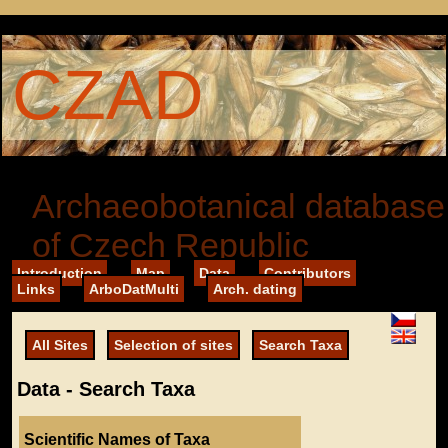
CZAD
Archaeobotanical database
of Czech Republic
Introduction
Map
Data
Contributors
Links
ArboDatMulti
Arch. dating
All Sites
Selection of sites
Search Taxa
Data - Search Taxa
Scientific Names of Taxa