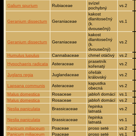
svízel
Galium spurium
Rubiaceae
vs.2
pochybný
kakost
dlanitosečný
Geranium dissectum
Geraniaceae
vs.1
(k.
dvousečný)
kakost
dlanitosečný
Geranium dissectum
Geraniaceae
vs.2
(k.
dvousečný)
Humulus lupulus
Cannabaceae
chmel otáčivý
vs.2
prasetník
Hypochaeris radicata
Asteraceae
vs.2
kořenatý
ořešák
Juglans regia
Juglandaceae
vs.2
královský
kapustka
Lapsana communis
Asteraceae
vs.2
obecná
Malus domestica
Rosaceae
jabloň domácí
vs.1
Malus domestica
Rosaceae
jabloň domácí
vs.2
řepinka
Neslia paniculata
Brassicaceae
vs.2
latnatá
řepinka
Neslia paniculata
Brassicaceae
vs.1
latnatá
Panicum miliaceum
Poaceae
proso seté
vs.2
Panicum miliaceum
Poaceae
proso seté
vs.1