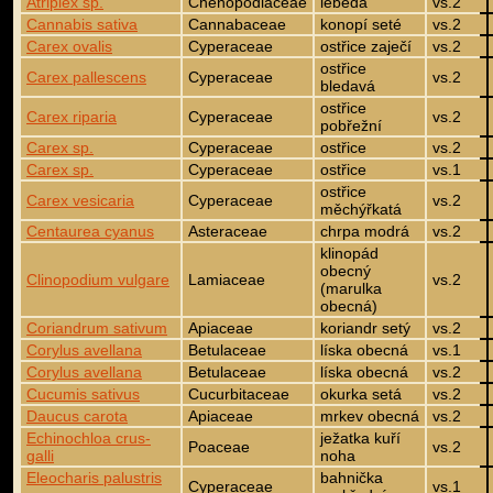
Atriplex sp.
Chenopodiaceae
lebeda
vs.2
Cannabis sativa
Cannabaceae
konopí seté
vs.2
Carex ovalis
Cyperaceae
ostřice zaječí
vs.2
ostřice
Carex pallescens
Cyperaceae
vs.2
bledavá
ostřice
Carex riparia
Cyperaceae
vs.2
pobřežní
Carex sp.
Cyperaceae
ostřice
vs.2
Carex sp.
Cyperaceae
ostřice
vs.1
ostřice
Carex vesicaria
Cyperaceae
vs.2
měchýřkatá
Centaurea cyanus
Asteraceae
chrpa modrá
vs.2
klinopád
obecný
Clinopodium vulgare
Lamiaceae
vs.2
(marulka
obecná)
Coriandrum sativum
Apiaceae
koriandr setý
vs.2
Corylus avellana
Betulaceae
líska obecná
vs.1
Corylus avellana
Betulaceae
líska obecná
vs.2
Cucumis sativus
Cucurbitaceae
okurka setá
vs.2
Daucus carota
Apiaceae
mrkev obecná
vs.2
Echinochloa crus-
ježatka kuří
Poaceae
vs.2
galli
noha
Eleocharis palustris
bahnička
Cyperaceae
vs.1