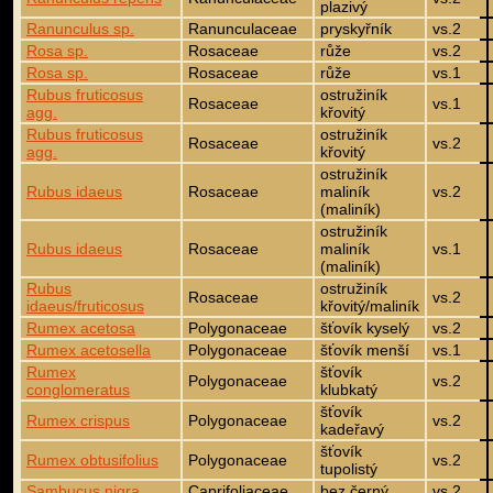
plazivý
Ranunculus sp.
Ranunculaceae
pryskyřník
vs.2
Rosa sp.
Rosaceae
růže
vs.2
Rosa sp.
Rosaceae
růže
vs.1
Rubus fruticosus
ostružiník
Rosaceae
vs.1
agg.
křovitý
Rubus fruticosus
ostružiník
Rosaceae
vs.2
agg.
křovitý
ostružiník
Rubus idaeus
Rosaceae
maliník
vs.2
(maliník)
ostružiník
Rubus idaeus
Rosaceae
maliník
vs.1
(maliník)
Rubus
ostružiník
Rosaceae
vs.2
idaeus/fruticosus
křovitý/maliník
Rumex acetosa
Polygonaceae
šťovík kyselý
vs.2
Rumex acetosella
Polygonaceae
šťovík menší
vs.1
Rumex
šťovík
Polygonaceae
vs.2
conglomeratus
klubkatý
šťovík
Rumex crispus
Polygonaceae
vs.2
kadeřavý
šťovík
Rumex obtusifolius
Polygonaceae
vs.2
tupolistý
Sambucus nigra
Caprifoliaceae
bez černý
vs.2