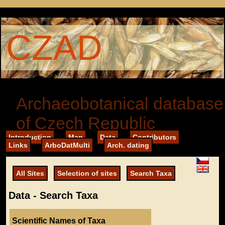
CZAD
Archaeobotanical database
of Czech Republic
Introduction
Map
Data
Contributors
Links
ArboDatMulti
Arch. dating
All Sites
Selection of sites
Search Taxa
Data - Search Taxa
Scientific Names of Taxa