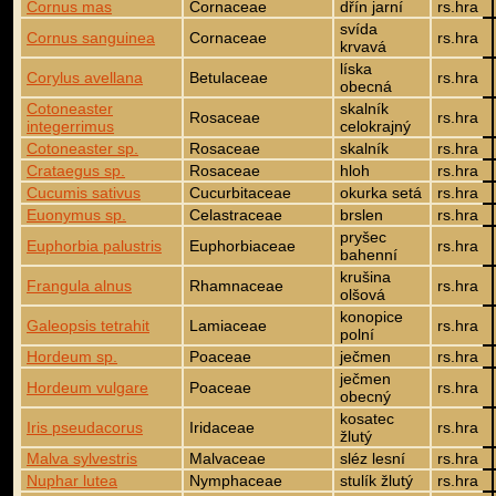
Cornus mas
Cornaceae
dřín jarní
rs.hra
svída
Cornus sanguinea
Cornaceae
rs.hra
krvavá
líska
Corylus avellana
Betulaceae
rs.hra
obecná
Cotoneaster
skalník
Rosaceae
rs.hra
integerrimus
celokrajný
Cotoneaster sp.
Rosaceae
skalník
rs.hra
Crataegus sp.
Rosaceae
hloh
rs.hra
Cucumis sativus
Cucurbitaceae
okurka setá
rs.hra
Euonymus sp.
Celastraceae
brslen
rs.hra
pryšec
Euphorbia palustris
Euphorbiaceae
rs.hra
bahenní
krušina
Frangula alnus
Rhamnaceae
rs.hra
olšová
konopice
Galeopsis tetrahit
Lamiaceae
rs.hra
polní
Hordeum sp.
Poaceae
ječmen
rs.hra
ječmen
Hordeum vulgare
Poaceae
rs.hra
obecný
kosatec
Iris pseudacorus
Iridaceae
rs.hra
žlutý
Malva sylvestris
Malvaceae
sléz lesní
rs.hra
Nuphar lutea
Nymphaceae
stulík žlutý
rs.hra