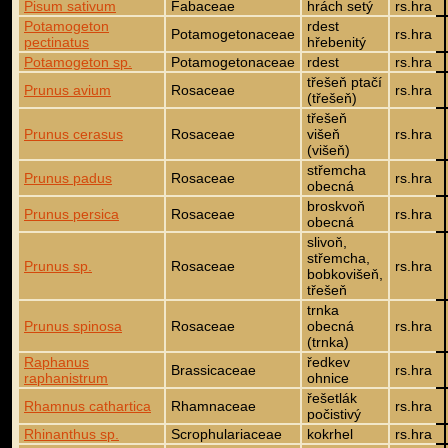
Pisum sativum
Fabaceae
hrách setý
rs.hra
Potamogeton
rdest
Potamogetonaceae
rs.hra
pectinatus
hřebenitý
Potamogeton sp.
Potamogetonaceae
rdest
rs.hra
třešeň ptačí
Prunus avium
Rosaceae
rs.hra
(třešeň)
třešeň
Prunus cerasus
Rosaceae
višeň
rs.hra
(višeň)
střemcha
Prunus padus
Rosaceae
rs.hra
obecná
broskvoň
Prunus persica
Rosaceae
rs.hra
obecná
slivoň,
střemcha,
Prunus sp.
Rosaceae
rs.hra
bobkovišeň,
třešeň
trnka
Prunus spinosa
Rosaceae
obecná
rs.hra
(trnka)
Raphanus
ředkev
Brassicaceae
rs.hra
raphanistrum
ohnice
řešetlák
Rhamnus cathartica
Rhamnaceae
rs.hra
počistivý
Rhinanthus sp.
Scrophulariaceae
kokrhel
rs.hra