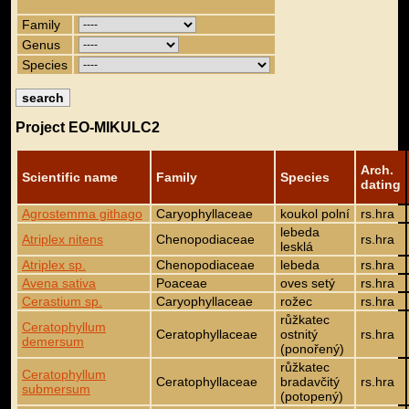
Family
Genus
Species
Project EO-MIKULC2
Arch.
Scientific name
Family
Species
dating
Agrostemma githago
Caryophyllaceae
koukol polní
rs.hra
lebeda
Atriplex nitens
Chenopodiaceae
rs.hra
lesklá
Atriplex sp.
Chenopodiaceae
lebeda
rs.hra
Avena sativa
Poaceae
oves setý
rs.hra
Cerastium sp.
Caryophyllaceae
rožec
rs.hra
růžkatec
Ceratophyllum
Ceratophyllaceae
ostnitý
rs.hra
demersum
(ponořený)
růžkatec
Ceratophyllum
Ceratophyllaceae
bradavčitý
rs.hra
submersum
(potopený)