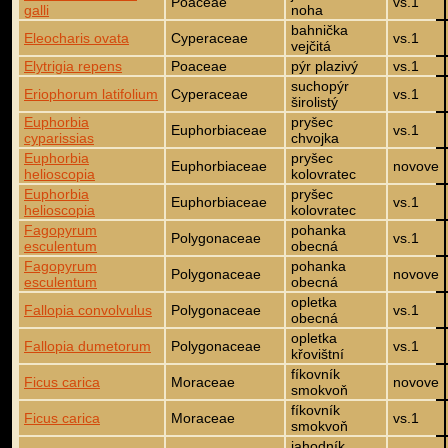
Poaceae
vs.1
galli
noha
bahnička
Eleocharis ovata
Cyperaceae
vs.1
vejčitá
Elytrigia repens
Poaceae
pýr plazivý
vs.1
suchopýr
Eriophorum latifolium
Cyperaceae
vs.1
širolistý
Euphorbia
pryšec
Euphorbiaceae
vs.1
cyparissias
chvojka
Euphorbia
pryšec
Euphorbiaceae
novove
helioscopia
kolovratec
Euphorbia
pryšec
Euphorbiaceae
vs.1
helioscopia
kolovratec
Fagopyrum
pohanka
Polygonaceae
vs.1
esculentum
obecná
Fagopyrum
pohanka
Polygonaceae
novove
esculentum
obecná
opletka
Fallopia convolvulus
Polygonaceae
vs.1
obecná
opletka
Fallopia dumetorum
Polygonaceae
vs.1
křovištní
fíkovník
Ficus carica
Moraceae
novove
smokvoň
fíkovník
Ficus carica
Moraceae
vs.1
smokvoň
jahodník