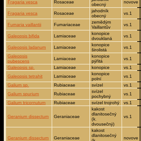
Fragaria vesca
Rosaceae
novove
obecný
jahodník
Fragaria vesca
Rosaceae
vs.1
obecný
zemědým
Fumaria vaillantii
Fumariaceae
vs.1
Vaillantův
konopice
Galeopsis bifida
Lamiaceae
vs.1
dvouklaná
konopice
Galeopsis ladanum
Lamiaceae
vs.1
širolistá
Galeopsis
konopice
Lamiaceae
vs.1
pubescens
pýřitá
Galeopsis sp.
Lamiaceae
konopice
vs.1
konopice
Galeopsis tetrahit
Lamiaceae
vs.1
polní
Galium sp.
Rubiaceae
svízel
vs.1
svízel
Galium spurium
Rubiaceae
vs.1
pochybný
Galium tricornutum
Rubiaceae
svízel trojrohý
vs.1
kakost
dlanitosečný
Geranium dissectum
Geraniaceae
vs.1
(k.
dvousečný)
kakost
dlanitosečný
Geranium dissectum
Geraniaceae
novove
(k.