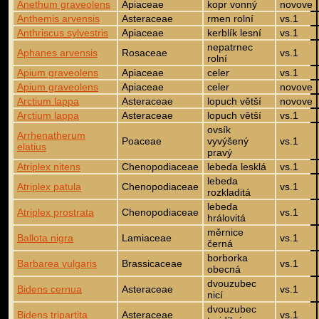
Anethum graveolens
Apiaceae
kopr vonný
novove
Anthemis arvensis
Asteraceae
rmen rolní
vs.1
Anthriscus sylvestris
Apiaceae
kerblík lesní
vs.1
nepatrnec
Aphanes arvensis
Rosaceae
vs.1
rolní
Apium graveolens
Apiaceae
celer
vs.1
Apium graveolens
Apiaceae
celer
novove
Arctium lappa
Asteraceae
lopuch větší
novove
Arctium lappa
Asteraceae
lopuch větší
vs.1
ovsík
Arrhenatherum
Poaceae
vyvýšený
vs.1
elatius
pravý
Atriplex nitens
Chenopodiaceae
lebeda lesklá
vs.1
lebeda
Atriplex patula
Chenopodiaceae
vs.1
rozkladitá
lebeda
Atriplex prostrata
Chenopodiaceae
vs.1
hrálovitá
měrnice
Ballota nigra
Lamiaceae
vs.1
černá
borborka
Barbarea vulgaris
Brassicaceae
vs.1
obecná
dvouzubec
Bidens cernua
Asteraceae
vs.1
nicí
dvouzubec
Bidens tripartita
Asteraceae
vs.1