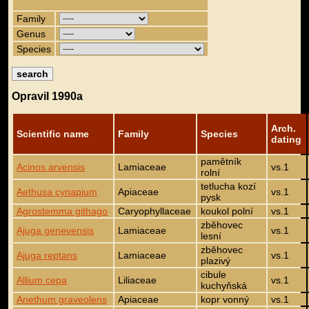
Family
Genus
Species
Opravil 1990a
Arch.
Scientific name
Family
Species
dating
pamětník
Acinos arvensis
Lamiaceae
vs.1
rolní
tetlucha kozí
Aethusa cynapium
Apiaceae
vs.1
pysk
Agrostemma githago
Caryophyllaceae
koukol polní
vs.1
zběhovec
Ajuga genevensis
Lamiaceae
vs.1
lesní
zběhovec
Ajuga reptans
Lamiaceae
vs.1
plazivý
cibule
Allium cepa
Liliaceae
vs.1
kuchyňská
Anethum graveolens
Apiaceae
kopr vonný
vs.1