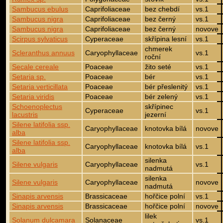
Sambucus ebulus
Caprifoliaceae
bez chebdí
vs.1
Sambucus nigra
Caprifoliaceae
bez černý
vs.1
Sambucus nigra
Caprifoliaceae
bez černý
novove
Scirpus sylvaticus
Cyperaceae
skřípina lesní
vs.1
chmerek
Scleranthus annuus
Caryophyllaceae
vs.1
roční
Secale cereale
Poaceae
žito seté
vs.1
Setaria sp.
Poaceae
bér
vs.1
Setaria verticillata
Poaceae
bér přeslenitý
vs.1
Setaria viridis
Poaceae
bér zelený
vs.1
Schoenoplectus
skřípinec
Cyperaceae
vs.1
lacustris
jezerní
Silene latifolia ssp.
Caryophyllaceae
knotovka bílá
novove
alba
Silene latifolia ssp.
Caryophyllaceae
knotovka bílá
vs.1
alba
silenka
Silene vulgaris
Caryophyllaceae
vs.1
nadmutá
silenka
Silene vulgaris
Caryophyllaceae
novove
nadmutá
Sinapis arvensis
Brassicaceae
hořčice polní
vs.1
Sinapis arvensis
Brassicaceae
hořčice polní
novove
lilek
Solanum dulcamara
Solanaceae
vs.1