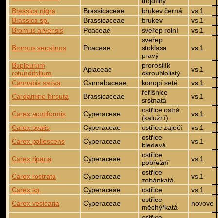
trojdílný
Brassica nigra
Brassicaceae
brukev černá
vs.1
Brassica sp.
Brassicaceae
brukev
vs.1
Bromus arvensis
Poaceae
sveřep rolní
vs.1
sveřep
Bromus secalinus
Poaceae
stoklasa
vs.1
pravý
Bupleurum
prorostlík
Apiaceae
vs.1
rotundifolium
okrouhlolistý
Cannabis sativa
Cannabaceae
konopí seté
vs.1
řeřišnice
Cardamine hirsuta
Brassicaceae
vs.1
srstnatá
ostřice ostrá
Carex acutiformis
Cyperaceae
vs.1
(kalužní)
Carex ovalis
Cyperaceae
ostřice zaječí
vs.1
ostřice
Carex pallescens
Cyperaceae
vs.1
bledavá
ostřice
Carex riparia
Cyperaceae
vs.1
pobřežní
ostřice
Carex rostrata
Cyperaceae
vs.1
zobánkatá
Carex sp.
Cyperaceae
ostřice
vs.1
ostřice
Carex vesicaria
Cyperaceae
novove
měchýřkatá
ostřice