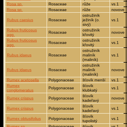
Rosa sp.
Rosaceae
růže
vs.1
Rosa sp.
Rosaceae
růže
novove
ostružiník
Rubus caesius
Rosaceae
ježiník (o.
vs.1
sivý)
Rubus fruticosus
ostružiník
Rosaceae
novove
agg.
křovitý
Rubus fruticosus
ostružiník
Rosaceae
vs.1
agg.
křovitý
ostružiník
Rubus idaeus
Rosaceae
maliník
vs.1
(maliník)
ostružiník
Rubus idaeus
Rosaceae
maliník
novove
(maliník)
Rumex acetosella
Polygonaceae
šťovík menší
vs.1
Rumex
šťovík
Polygonaceae
vs.1
conglomeratus
klubkatý
šťovík
Rumex crispus
Polygonaceae
novove
kadeřavý
šťovík
Rumex crispus
Polygonaceae
vs.1
kadeřavý
šťovík
Rumex obtusifolius
Polygonaceae
vs.1
tupolistý
Rumex sp.
Polygonaceae
šťovík
vs.1