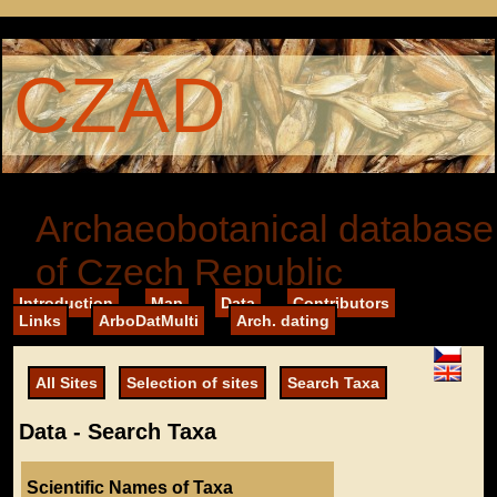
CZAD
Archaeobotanical database
of Czech Republic
Introduction
Map
Data
Contributors
Links
ArboDatMulti
Arch. dating
All Sites
Selection of sites
Search Taxa
Data - Search Taxa
Scientific Names of Taxa