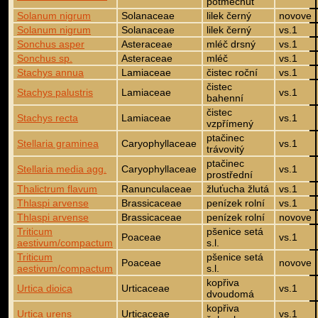
potměchuť
Solanum nigrum
Solanaceae
lilek černý
novove
Solanum nigrum
Solanaceae
lilek černý
vs.1
Sonchus asper
Asteraceae
mléč drsný
vs.1
Sonchus sp.
Asteraceae
mléč
vs.1
Stachys annua
Lamiaceae
čistec roční
vs.1
čistec
Stachys palustris
Lamiaceae
vs.1
bahenní
čistec
Stachys recta
Lamiaceae
vs.1
vzpřímený
ptačinec
Stellaria graminea
Caryophyllaceae
vs.1
trávovitý
ptačinec
Stellaria media agg.
Caryophyllaceae
vs.1
prostřední
Thalictrum flavum
Ranunculaceae
žluťucha žlutá
vs.1
Thlaspi arvense
Brassicaceae
penízek rolní
vs.1
Thlaspi arvense
Brassicaceae
penízek rolní
novove
Triticum
pšenice setá
Poaceae
vs.1
aestivum/compactum
s.l.
Triticum
pšenice setá
Poaceae
novove
aestivum/compactum
s.l.
kopřiva
Urtica dioica
Urticaceae
vs.1
dvoudomá
kopřiva
Urtica urens
Urticaceae
vs.1