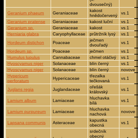
dvousečný)
kakost
Geranium phaeum
Geraniaceae
vs.1
hnědočervený
Geranium pratense
Geraniaceae
kakost luční
vs.1
Geranium sp.
Geraniaceae
kakost
vs.1
Herniaria glabra
Caryophyllaceae
průtržník lysý
vs.1
ječmen
Hordeum distichon
Poaceae
vs.1
dvouřadý
Hordeum sp.
Poaceae
ječmen
vs.1
Humulus lupulus
Cannabaceae
chmel otáčivý
vs.1
Hyoscyamus niger
Solanaceae
blín černý
vs.1
Hyoscyamus niger
Solanaceae
blín černý
novove
Hypericum
třezalka
Hypericaceae
vs.1
perforatum
tečkovaná
ořešák
Juglans regia
Juglandaceae
vs.1
královský
hluchavka
Lamium album
Lamiaceae
vs.1
bílá
hluchavka
Lamium purpureum
Lamiaceae
novove
nachová
kapustka
Lapsana communis
Asteraceae
vs.1
obecná
srdečník
obecný