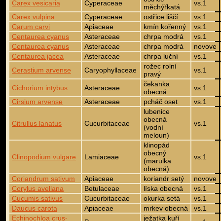
Carex vesicaria
Cyperaceae
vs.1
měchýřkatá
Carex vulpina
Cyperaceae
ostřice liščí
vs.1
Carum carvi
Apiaceae
kmín kořenný
vs.1
Centaurea cyanus
Asteraceae
chrpa modrá
vs.1
Centaurea cyanus
Asteraceae
chrpa modrá
novove
Centaurea jacea
Asteraceae
chrpa luční
vs.1
rožec rolní
Cerastium arvense
Caryophyllaceae
vs.1
pravý
čekanka
Cichorium intybus
Asteraceae
vs.1
obecná
Cirsium arvense
Asteraceae
pcháč oset
vs.1
lubenice
obecná
Citrullus lanatus
Cucurbitaceae
vs.1
(vodní
meloun)
klinopád
obecný
Clinopodium vulgare
Lamiaceae
vs.1
(marulka
obecná)
Coriandrum sativum
Apiaceae
koriandr setý
novove
Corylus avellana
Betulaceae
líska obecná
vs.1
Cucumis sativus
Cucurbitaceae
okurka setá
vs.1
Daucus carota
Apiaceae
mrkev obecná
vs.1
Echinochloa crus-
ježatka kuří