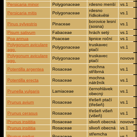
Persicaria minor
Polygonaceae
rdesno menší
vs.1
rdesno
Persicaria mitis
Polygonaceae
vs.1
řídkokvěté
borovice lesní
Pinus sylvestris
Pinaceae
vs.1
(sosna)
Pisum sativum
Fabaceae
hrách setý
vs.1
Poa annua
Poaceae
lipnice roční
vs.1
Polygonum aviculare
truskavec
Polygonaceae
vs.1
agg.
ptačí
Polygonum aviculare
truskavec
Polygonaceae
novove
agg.
ptačí
mochna
Potentilla argentea
Rosaceae
vs.1
stříbrná
mochna
Potentilla erecta
Rosaceae
vs.1
nátržník
černohlávek
Prunella vulgaris
Lamiaceae
vs.1
obecný
třešeň ptačí
Prunus avium
Rosaceae
vs.1
(třešeň)
třešeň višeň
Prunus cerasus
Rosaceae
vs.1
(višeň)
Prunus insititia
Rosaceae
slivoň obecná
novove
Prunus insititia
Rosaceae
slivoň obecná
vs.1
střemcha
Prunus padus
Rosaceae
vs.1