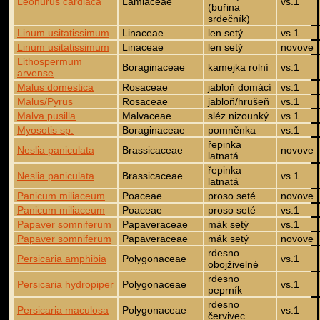
Leonurus cardiaca
Lamiaceae
vs.1
(buřina
srdečník)
Linum usitatissimum
Linaceae
len setý
vs.1
Linum usitatissimum
Linaceae
len setý
novove
Lithospermum
Boraginaceae
kamejka rolní
vs.1
arvense
Malus domestica
Rosaceae
jabloň domácí
vs.1
Malus/Pyrus
Rosaceae
jabloň/hrušeň
vs.1
Malva pusilla
Malvaceae
sléz nizounký
vs.1
Myosotis sp.
Boraginaceae
pomněnka
vs.1
řepinka
Neslia paniculata
Brassicaceae
novove
latnatá
řepinka
Neslia paniculata
Brassicaceae
vs.1
latnatá
Panicum miliaceum
Poaceae
proso seté
novove
Panicum miliaceum
Poaceae
proso seté
vs.1
Papaver somniferum
Papaveraceae
mák setý
vs.1
Papaver somniferum
Papaveraceae
mák setý
novove
rdesno
Persicaria amphibia
Polygonaceae
vs.1
obojživelné
rdesno
Persicaria hydropiper
Polygonaceae
vs.1
peprník
rdesno
Persicaria maculosa
Polygonaceae
vs.1
červivec