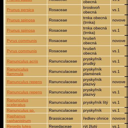
obecná
broskvoň
Prunus persica
Rosaceae
vs.1
obecná
trnka obecná
Prunus spinosa
Rosaceae
novove
(trnka)
trnka obecná
Prunus spinosa
Rosaceae
vs.1
(trnka)
hrušeň
Pyrus communis
Rosaceae
novove
obecná
hrušeň
Pyrus communis
Rosaceae
vs.1
obecná
pryskyřník
Ranunculus acris
Ranunculaceae
vs.1
prudký
Ranunculus
pryskyřník
Ranunculaceae
vs.1
flammula
plamének
pryskyřník
Ranunculus repens
Ranunculaceae
novove
plazivý
pryskyřník
Ranunculus repens
Ranunculaceae
vs.1
plazivý
Ranunculus
Ranunculaceae
pryskyřník lítý
vs.1
sceleratus
Ranunculus sp.
Ranunculaceae
pryskyřník
vs.1
Raphanus
Brassicaceae
ředkev ohnice
novove
raphanistrum
Reseda lutea
Resedaceae
rýt žlutý
vs.1