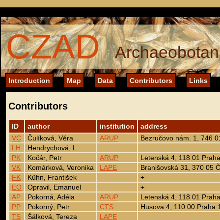
CZAD
Archaeobotani
Introduction
Map
Data
Contributors
Links
Contributors
ID
author
institution
address
VC
Čulíková, Věra
ARUP
Bezručovo nám. 1, 746 
LH
Hendrychová, L.
PK
Kočár, Petr
ARUP
Letenská 4, 118 01 Praha
VK
Komárková, Veronika
LAPE
Branišovská 31, 370 05 
FK
Kühn, František
+
EO
Opravil, Emanuel
+
AP
Pokorná, Adéla
ARUP
Letenská 4, 118 01 Praha
PP
Pokorný, Petr
CTS
Husova 4, 110 00 Praha 
TS
Šálková, Tereza
LAPE