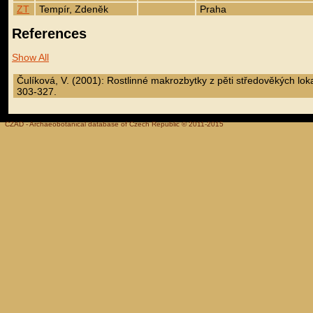
ZT
Tempír, Zdeněk
Praha
References
Show All
Čulíková, V. (2001): Rostlinné makrozbytky z pěti středověkých loka
303-327.
CZAD - Archaeobotanical database of Czech Republic © 2011-2015