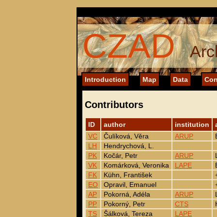
CZAD
Arc
Introduction
Map
Data
Con
Contributors
ID
author
institution
VC
Čulíková, Věra
ARUP
LH
Hendrychová, L.
PK
Kočár, Petr
ARUP
VK
Komárková, Veronika
LAPE
FK
Kühn, František
EO
Opravil, Emanuel
AP
Pokorná, Adéla
ARUP
PP
Pokorný, Petr
CTS
TS
Šálková, Tereza
LAPE