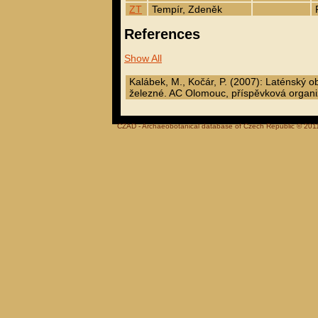
ZT
Tempír, Zdeněk
References
Show All
Kalábek, M., Kočár, P. (2007): Laténský o
železné. AC Olomouc, příspěvková organ
CZAD - Archaeobotanical database of Czech Republic © 201