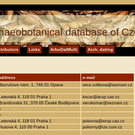
haeobotanical database of Cz
tributors
Links
ArboDatMulti
Arch. dating
address
e-mail
Bezručovo nám. 1, 746 01 Opava
vera.culikova@seznam.cz
Letenská 4, 118 01 Praha 1
kocar@arup.cas.cz
Branišovská 31, 370 05 České Budějovice
verokomar@seznam.cz
+
+
Letenská 4, 118 01 Praha 1
pokorna@arup.cas.cz
Husova 4, 110 00 Praha 1
pokorny@cts.cuni.cz