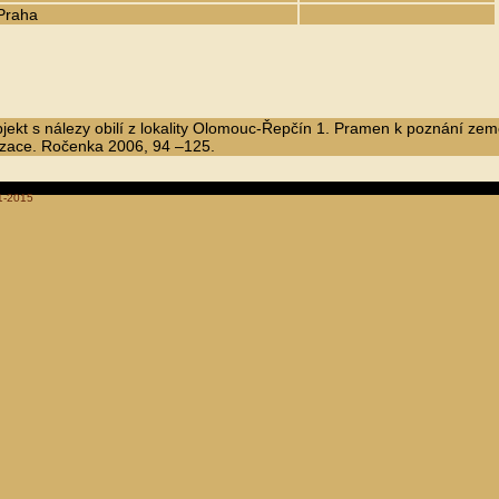
Praha
bjekt s nálezy obilí z lokality Olomouc-Řepčín 1. Pramen k poznání zem
izace. Ročenka 2006, 94 –125.
1-2015