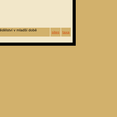
ědělství v mladší době
sites
taxa