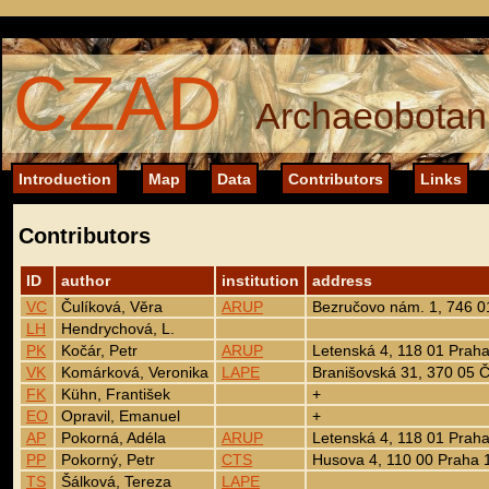
CZAD
Archaeobotani
Introduction
Map
Data
Contributors
Links
Contributors
ID
author
institution
address
VC
Čulíková, Věra
ARUP
Bezručovo nám. 1, 746 
LH
Hendrychová, L.
PK
Kočár, Petr
ARUP
Letenská 4, 118 01 Praha
VK
Komárková, Veronika
LAPE
Branišovská 31, 370 05 
FK
Kühn, František
+
EO
Opravil, Emanuel
+
AP
Pokorná, Adéla
ARUP
Letenská 4, 118 01 Praha
PP
Pokorný, Petr
CTS
Husova 4, 110 00 Praha 
TS
Šálková, Tereza
LAPE