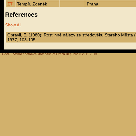
ZT
Tempír, Zdeněk
Praha
References
Show All
Opravil, E. (1980): Rostlinné nálezy ze středověku Starého Města 
1977, 103-105.
CZAD - Archaeobotanical database of Czech Republic © 2011-2015