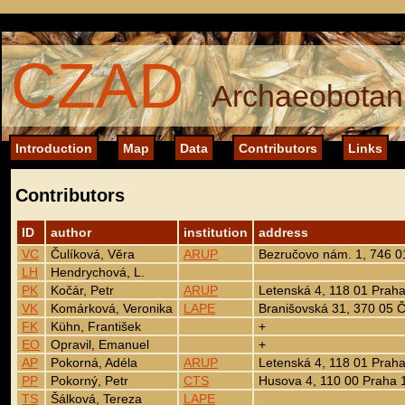
CZAD
Archaeobotani
Introduction
Map
Data
Contributors
Links
Contributors
ID
author
institution
address
VC
Čulíková, Věra
ARUP
Bezručovo nám. 1, 746 
LH
Hendrychová, L.
PK
Kočár, Petr
ARUP
Letenská 4, 118 01 Praha
VK
Komárková, Veronika
LAPE
Branišovská 31, 370 05 
FK
Kühn, František
+
EO
Opravil, Emanuel
+
AP
Pokorná, Adéla
ARUP
Letenská 4, 118 01 Praha
PP
Pokorný, Petr
CTS
Husova 4, 110 00 Praha 
TS
Šálková, Tereza
LAPE