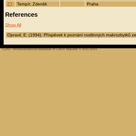
ZT
Tempír, Zdeněk
Praha
References
Show All
Opravil, E. (1994): Příspěvek k poznání rostlinných makrozbytků z
CZAD - Archaeobotanical database of Czech Republic © 2011-2015