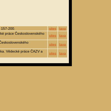
 157-200.
sites
taxa
ecké práce Československého
sites
taxa
e Československého
sites
taxa
nska. Vědecké práce ČAZV a
sites
taxa