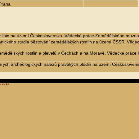
Praha
 obilnin na území Československa. Vědecké práce Zemědělského muzea
tanického studia pěstování zemědělských rostlin na území ČSSR. Věd
 zemědělských rostlin a plevelů v Čechách a na Moravě. Vědecké prác
kterých archeologických nálezů pravěkých plodin na území Českoslove
1-2015