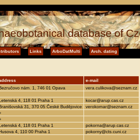
haeobotanical database of Cz
tributors
Links
ArboDatMulti
Arch. dating
address
e-mail
Bezručovo nám. 1, 746 01 Opava
vera.culikova@seznam.cz
Letenská 4, 118 01 Praha 1
kocar@arup.cas.cz
Branišovská 31, 370 05 České Budějovice
verokomar@seznam.cz
+
+
Letenská 4, 118 01 Praha 1
pokorna@arup.cas.cz
Husova 4, 110 00 Praha 1
pokorny@cts.cuni.cz