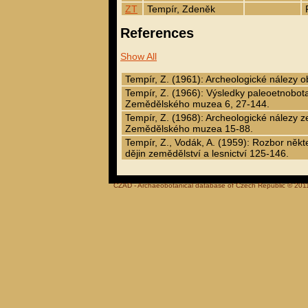
ZT
Tempír, Zdeněk
References
Show All
Tempír, Z. (1961): Archeologické nálezy
Tempír, Z. (1966): Výsledky paleoetnobo
Zemědělského muzea 6, 27-144.
Tempír, Z. (1968): Archeologické nálezy
Zemědělského muzea 15-88.
Tempír, Z., Vodák, A. (1959): Rozbor ně
dějin zemědělství a lesnictví 125-146.
CZAD - Archaeobotanical database of Czech Republic © 201