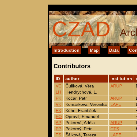
CZAD
Arc
Introduction
Map
Data
Con
Contributors
ID
author
institution
VC
Čulíková, Věra
ARUP
LH
Hendrychová, L.
PK
Kočár, Petr
ARUP
VK
Komárková, Veronika
LAPE
FK
Kühn, František
EO
Opravil, Emanuel
AP
Pokorná, Adéla
ARUP
PP
Pokorný, Petr
CTS
TS
Šálková, Tereza
LAPE